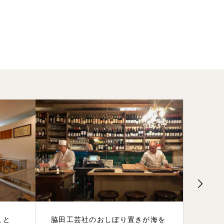
鹿児島
こと
脇田工芸社のおしぼり置きが海を