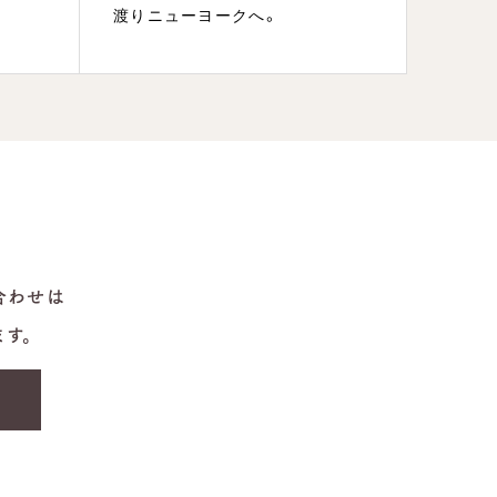
ん」ノ
渡りニューヨークへ。
だきま
合わせは
ます。