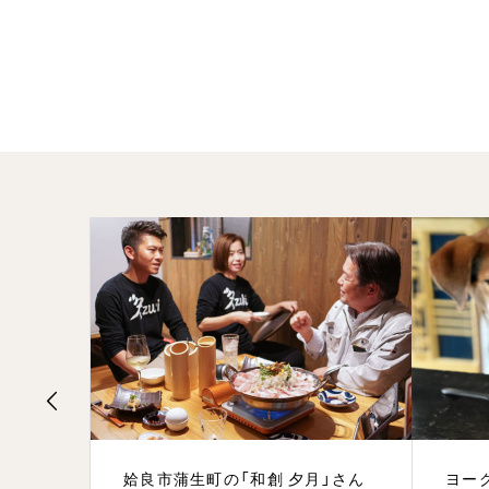
ア
姶良市蒲生町の「和創 夕月」さん
ヨー