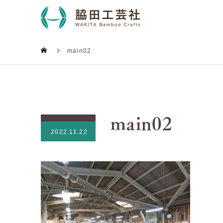
main02
main02
2022.11.22