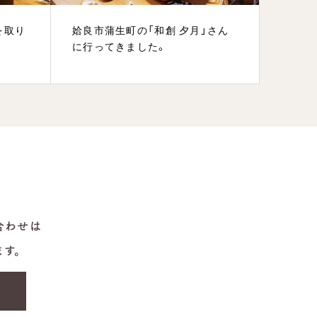
を取り
姶良市蒲生町の「和創 夕月」さん
脇田工
に行ってきました。
渡りニ
合わせは
ます。